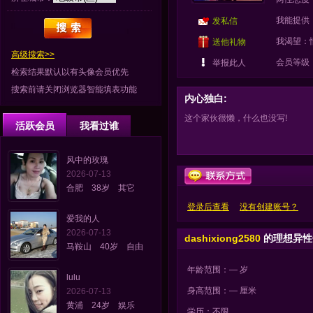
我能提供
发私信
我渴望：
送他礼物
高级搜索>>
会员等级
举报此人
检索结果默认以有头像会员优先
搜索前请关闭浏览器智能填表功能
内心独白:
这个家伙很懒，什么也没写!
活跃会员
我看过谁
风中的玫瑰
2026-07-13
合肥 38岁 其它
登录后查看
没有创建账号？
爱我的人
2026-07-13
dashixiong2580
的理想异性
马鞍山 40岁 自由
年龄范围：— 岁
lulu
身高范围：— 厘米
2026-07-13
黄浦 24岁 娱乐
学历：不限