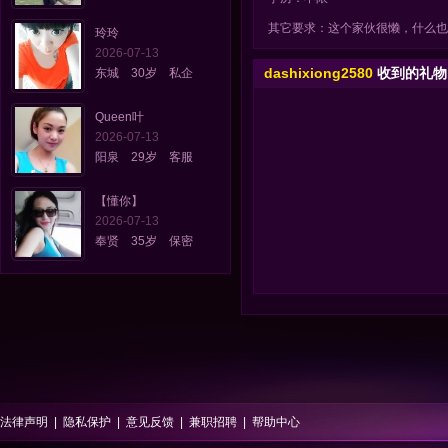
其它要求：这个家伙很懒，什么也
玲玲
2026-07-13
dashixiong2580
收到的礼
东城 30岁 私企
Queen叶
2026-07-13
阳泉 29岁 客服
【懂你】
2026-07-13
奉贤 35岁 保密
法律声明
|
隐私保护
|
意见反馈
|
兼职招聘
|
帮助中心