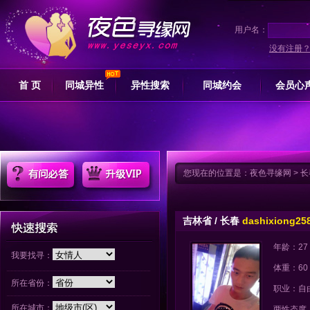
用户名：
没有注册
首 页
同城异性
异性搜索
同城约会
会员心
您现在的位置是：
夜色寻缘网
>
长
吉林省 / 长春
dashixiong25
年龄：27
我要找寻：
体重：60
所在省份：
职业：自
所在城市：
两性态度