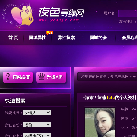
用户名：
没有注册
首 页
同城异性
异性搜索
同城约会
会员心
您现在的位置是：
夜色寻缘网
>
黄
上海市 / 黄浦
lulu
的个人资料
年龄：24
我要找寻：
体重：57
所在省份：
职业：娱
所在城市：
两性态度