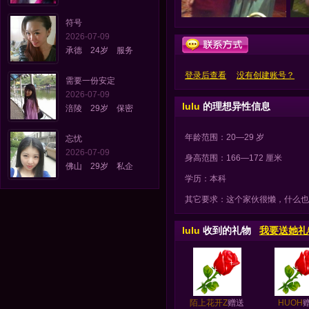
符号
2026-07-09
承德 24岁 服务
登录后查看
没有创建账号？
需要一份安定
2026-07-09
lulu
的理想异性信息
涪陵 29岁 保密
年龄范围：20—29 岁
忘忧
2026-07-09
身高范围：166—172 厘米
佛山 29岁 私企
学历：本科
其它要求：这个家伙很懒，什么也
lulu
收到的礼物
我要送她礼
陌上花开Z
赠送
HUOH