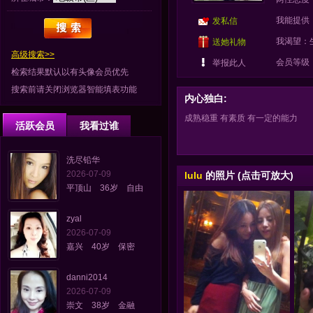
我能提供
发私信
我渴望：
送她礼物
高级搜索>>
会员等级
举报此人
检索结果默认以有头像会员优先
搜索前请关闭浏览器智能填表功能
内心独白:
成熟稳重 有素质 有一定的能力
活跃会员
我看过谁
洗尽铅华
2026-07-09
lulu
的照片 (点击可放大)
平顶山 36岁 自由
zyal
2026-07-09
嘉兴 40岁 保密
danni2014
2026-07-09
崇文 38岁 金融