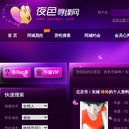
用户名：
没有注册
首 页
同城异性
异性搜索
同城约会
会员心
您现在的位置是：
夜色寻缘网
>
东
北京市 / 东城
玲玲
的个人资料
年龄：30
我要找寻：
体重：51
所在省份：
职业：私
所在城市：
两性态度