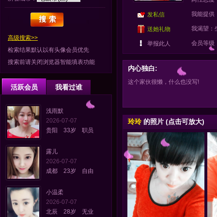
我能提供
发私信
我渴望：
送她礼物
高级搜索>>
会员等级
举报此人
检索结果默认以有头像会员优先
搜索前请关闭浏览器智能填表功能
内心独白:
这个家伙很懒，什么也没写!
活跃会员
我看过谁
浅雨默
2026-07-07
玲玲
的照片 (点击可放大)
贵阳 33岁 职员
露儿
2026-07-07
成都 23岁 自由
小温柔
2026-07-07
北辰 28岁 无业