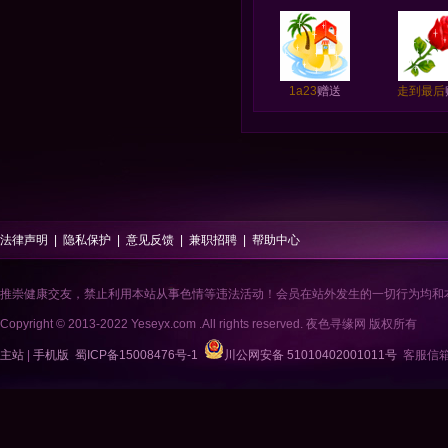
1a23
赠送
走到最后
法律声明
|
隐私保护
|
意见反馈
|
兼职招聘
|
帮助中心
推崇健康交友，禁止利用本站从事色情等违法活动！会员在站外发生的一切行为均和
Copyright © 2013-2022 Yeseyx.com .All rights reserved. 夜色寻缘网 版权所有
主站
|
手机版
蜀ICP备15008476号-1
川公网安备 51010402001011号
客服信