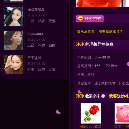
涵双在埃及
2026-07-07
广州 25岁 无业
登录后查看
没有创建账号？
hojosama
2026-07-07
玲玲
的理想异性信息
三亚 22岁 自由
年龄范围：30—38 岁
平平淡淡
2026-07-07
身高范围：166—172 厘米
济南 28岁 无业
学历：本科
其它要求：这个家伙很懒，什么也
玲玲
收到的礼物
我要送她礼
wlqy5678
赠送
欲求不满