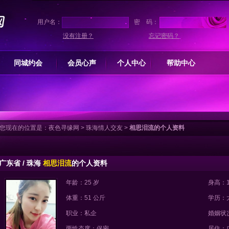
用户名：
密 码：
没有注册？
忘记密码？
同城约会
会员心声
个人中心
帮助中心
您现在的位置是：
夜色寻缘网
>
珠海情人交友
>
相思泪流的个人资料
广东省 / 珠海
相思泪流
的个人资料
年龄：25 岁
身高：1
体重：51 公斤
学历：
职业：私企
婚姻状
两性态度：保密
居住：广