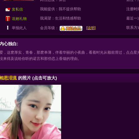
我能提供：我不提供帮助
注册时
发私信
我渴望：生活和情感帮助
最近一
送她礼物
联系方
举报此人
会员等级：
[说明]
内心独白:
爱，这麽厚实，青春，那麽单薄，伴着华丽的小夜曲，看着时光从额前滑过，点点星
没来得及说给你听的诺言和那些恋上香烟的理由。
相思泪流
的照片 (点击可放大)