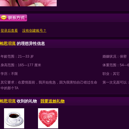
登录后查看
没有创建账号？
相思泪流
的理想异性信息
年龄范围：21—33 岁
婚姻状况：保密
身高范围：165—177 厘米
体重范围：54—6
学历：不限
职业：其它
其它要求：在爱情面前，我开始焦急，因为我害怕自己错过生命
第一次见面可以
中的那个TA
相思泪流
收到的礼物
我要送她礼物