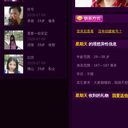
符号
2026-07-09
承德 24岁 服务
登录后查看
没有创建账号？
需要一份安定
2026-07-09
星期天
的理想异性信息
涪陵 29岁 保密
年龄范围：28—38 岁
忘忧
2026-07-09
身高范围：167—187 厘米
佛山 29岁 私企
学历：不限
其它要求：大家都懂的，我就不想明说了
星期天
收到的礼物
我要送他