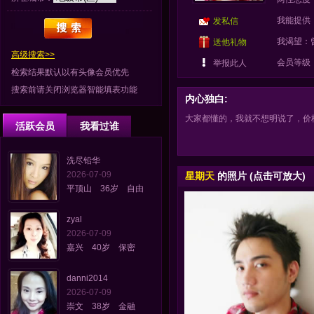
我能提供
发私信
我渴望：
送他礼物
高级搜索>>
会员等级
举报此人
检索结果默认以有头像会员优先
搜索前请关闭浏览器智能填表功能
内心独白:
大家都懂的，我就不想明说了，价格QQ上
活跃会员
我看过谁
洗尽铅华
2026-07-09
星期天
的照片 (点击可放大)
平顶山 36岁 自由
zyal
2026-07-09
嘉兴 40岁 保密
danni2014
2026-07-09
崇文 38岁 金融