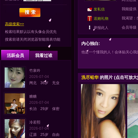
我能提供
发私信
我渴望：
送她礼物
高级搜索>>
会员等级
举报此人
检索结果默认以有头像会员优先
搜索前请关闭浏览器智能填表功能
内心独白:
他是一个懂我的人！会体贴关心我
活跃会员
我看过谁
竹泉吟
2026-07-04
洗尽铅华
的照片 (点击可放大
闸北 36岁 无业
糖糖
2026-07-04
长治 29岁 保密
冷若熙
2026-07-04
辽源 25岁 自由