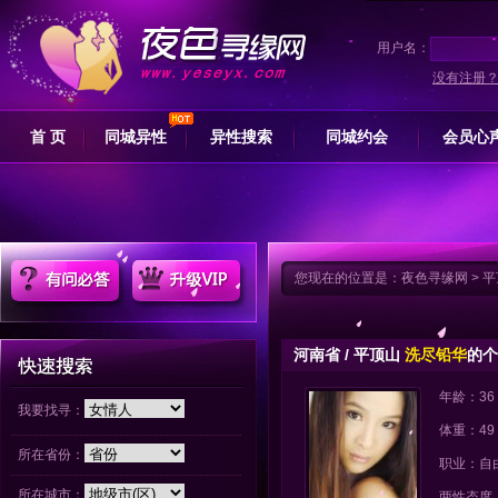
用户名：
没有注册
首 页
同城异性
异性搜索
同城约会
会员心
您现在的位置是：
夜色寻缘网
>
平
河南省 / 平顶山
洗尽铅华
的个
年龄：36
我要找寻：
体重：49
所在省份：
职业：自
所在城市：
两性态度