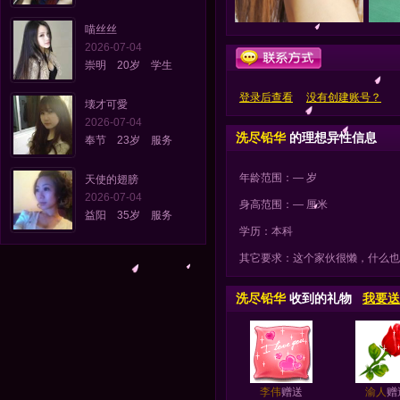
喵丝丝
2026-07-04
崇明 20岁 学生
登录后查看
没有创建账号？
壊才可愛
2026-07-04
洗尽铅华
的理想异性信息
奉节 23岁 服务
年龄范围：— 岁
天使的翅膀
2026-07-04
身高范围：— 厘米
益阳 35岁 服务
学历：本科
其它要求：这个家伙很懒，什么也
洗尽铅华
收到的礼物
我要送
李伟
赠送
渝人
赠