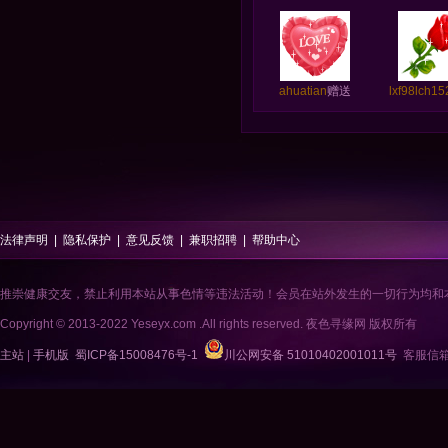
ahuatian
赠送
lxf98lch15
法律声明
|
隐私保护
|
意见反馈
|
兼职招聘
|
帮助中心
推崇健康交友，禁止利用本站从事色情等违法活动！会员在站外发生的一切行为均和
Copyright © 2013-2022 Yeseyx.com .All rights reserved. 夜色寻缘网 版权所有
主站
|
手机版
蜀ICP备15008476号-1
川公网安备 51010402001011号
客服信