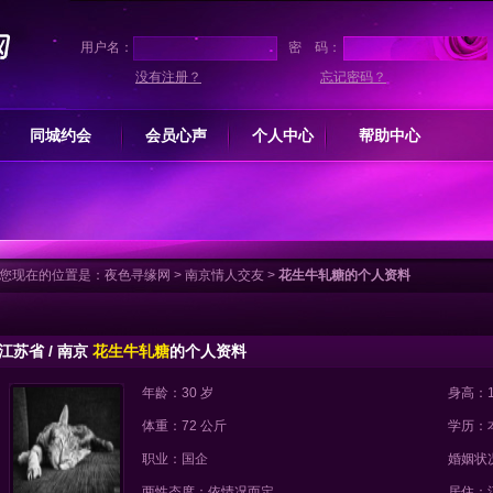
用户名：
密 码：
没有注册？
忘记密码？
同城约会
会员心声
个人中心
帮助中心
您现在的位置是：
夜色寻缘网
>
南京情人交友
>
花生牛轧糖的个人资料
江苏省 / 南京
花生牛轧糖
的个人资料
年龄：30 岁
身高：1
体重：72 公斤
学历：
职业：国企
婚姻状
两性态度：依情况而定
居住：江