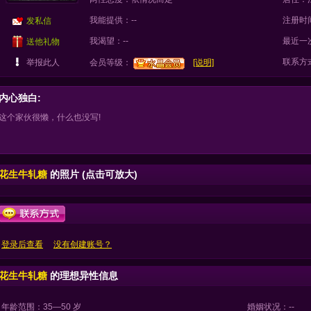
我能提供：--
注册时
发私信
我渴望：--
最近一
送他礼物
联系方
举报此人
会员等级：
[说明]
内心独白:
这个家伙很懒，什么也没写!
花生牛轧糖
的照片 (点击可放大)
登录后查看
没有创建账号？
花生牛轧糖
的理想异性信息
年龄范围：35—50 岁
婚姻状况：--