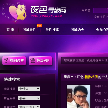
用户名：
没有注册
首 页
同城异性
异性搜索
同城约会
会员心
您现在的位置是：
夜色寻缘网
>
江
重庆市 / 江北
相依相偎
的个人
年龄：30
我要找寻：
体重：60
所在省份：
职业：娱
所在城市：
两性态度：