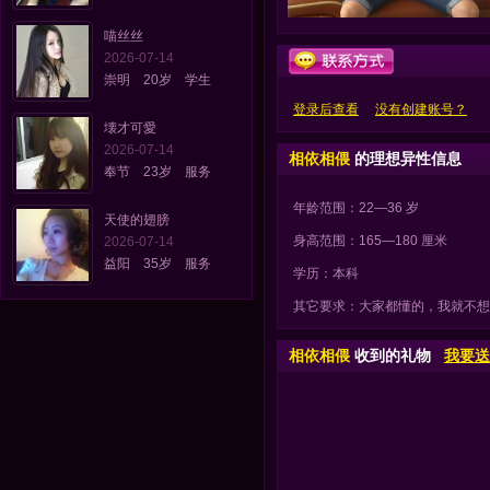
喵丝丝
2026-07-14
崇明 20岁 学生
登录后查看
没有创建账号？
壊才可愛
2026-07-14
相依相偎
的理想异性信息
奉节 23岁 服务
年龄范围：22—36 岁
天使的翅膀
身高范围：165—180 厘米
2026-07-14
益阳 35岁 服务
学历：本科
其它要求：大家都懂的，我就不想明说了
相依相偎
收到的礼物
我要送