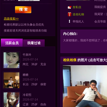
我能提供
发私信
我渴望：
送他礼物
高级搜索>>
举报此人
会员等级
检索结果默认以有头像会员优先
搜索前请关闭浏览器智能填表功能
内心独白:
大家都懂的，我就不想明说了，价格QQ上
活跃会员
我看过谁
竹泉吟
2026-07-14
相依相偎
的照片 (点击可放大
闸北 36岁 无业
糖糖
2026-07-14
长治 29岁 保密
冷若熙
2026-07-14
辽源 25岁 自由