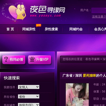
用户名：
没有注册
首 页
同城异性
异性搜索
同城约会
会员心
您现在的位置是：
夜色寻缘网
>
深
广东省 / 深圳
爱死猫咪
的个人
年龄：24
我要找寻：
体重：56
所在省份：
职业：自
所在城市：
两性态度