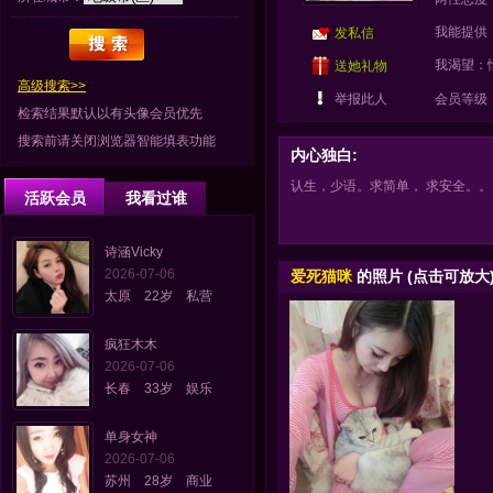
我能提供
发私信
我渴望：
送她礼物
高级搜索>>
举报此人
会员等级
检索结果默认以有头像会员优先
搜索前请关闭浏览器智能填表功能
内心独白:
认生，少语。求简单， 求安全。
活跃会员
我看过谁
诗涵Vicky
2026-07-06
爱死猫咪
的照片 (点击可放大
太原 22岁 私营
疯狂木木
2026-07-06
长春 33岁 娱乐
单身女神
2026-07-06
苏州 28岁 商业