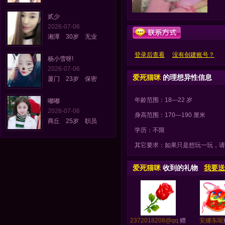
贰少
2026-07-06
湘潭 30岁 无业
登录后查看
没有创建账号？
杨小雪呀!
2026-07-06
爱死猫咪
的理想异性信息
厦门 23岁 保密
年龄范围：18—22 岁
嘟嘟
2026-07-06
身高范围：170—190 厘米
商丘 25岁 职员
学历：不限
其它要求：如果只是想玩一玩，请
爱死猫咪
收到的礼物
我要送
2372018208@qq.
赠
安娜东呢