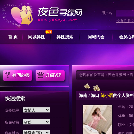
用户名：
没有注册
首 页
同城异性
异性搜索
同城约会
会员心
您现在的位置是：
夜色寻缘网
>
海
海南 / 海口
邹小语
的个人资料
年龄：20
我要找寻：
体重：56
所在省份：
职业：文
所在城市：
两性态度