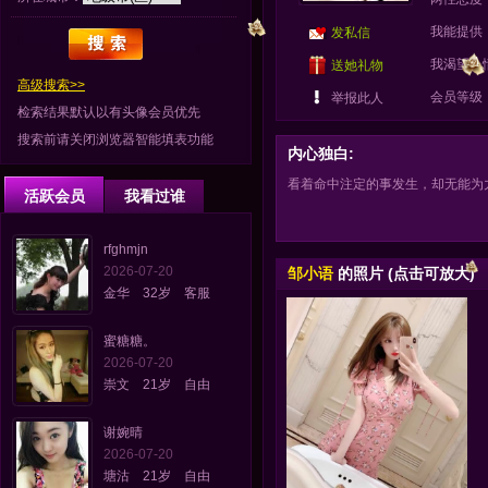
我能提供
发私信
我渴望：
送她礼物
高级搜索>>
会员等级
举报此人
检索结果默认以有头像会员优先
搜索前请关闭浏览器智能填表功能
内心独白:
看着命中注定的事发生，却无能为
活跃会员
我看过谁
rfghmjn
2026-07-20
邹小语
的照片 (点击可放大)
金华 32岁 客服
蜜糖糖。
2026-07-20
崇文 21岁 自由
谢婉晴
2026-07-20
塘沽 21岁 自由