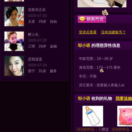
花香亦正浓
2026-07-20
太原 29岁 自由
登录后查看
没有创建账号？
醉人生、
2026-07-20
邹小语
的理想异性信息
三明 28岁 金融
年龄范围：18—36 岁
恋我逍遥
2026-07-20
身高范围：170—175 厘米
西宁 31岁 服务
学历：不限
其它要求：想要被人疼被人ai
邹小语
收到的礼物
我要送她
没别的特点，几
赠送
没别的特点