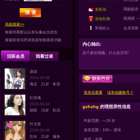
我能提供：
发私信
我渴望：-
送他礼物
高级搜索>>
举报此人
会员等级
检索结果默认以有头像会员优先
搜索前请关闭浏览器智能填表功能
内心独白:
这个家伙很懒，什么也没写!
活跃会员
我看过谁
源源
2026-08-08
海淀 21岁 私营
登录后查看
没有创建账号？
红玫瑰
2026-08-08
gshshg
的理想异性信息
朝阳 19岁 职员
年龄范围：—29 岁
叶尤美
身高范围：160— 厘米
2026-08-08
彭水 21岁 服务
学历：不限