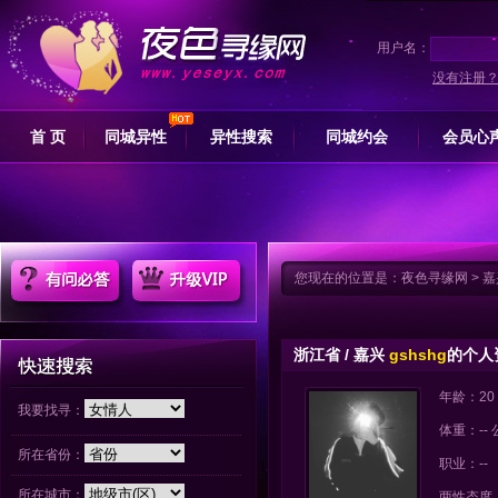
用户名：
没有注册
首 页
同城异性
异性搜索
同城约会
会员心
您现在的位置是：
夜色寻缘网
>
嘉
浙江省 / 嘉兴
gshshg
的个人
年龄：20
我要找寻：
体重：--
所在省份：
职业：--
所在城市：
两性态度：