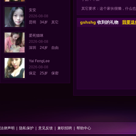
其它要求：这个家伙很懒，什么也
安安
2026-08-08
gshshg
收到的礼物
我要送
昆明 34岁 其它
爱死猫咪
2026-08-08
深圳 24岁 自由
Yai FengLee
2026-08-08
保定 25岁 保密
法律声明
|
隐私保护
|
意见反馈
|
兼职招聘
|
帮助中心