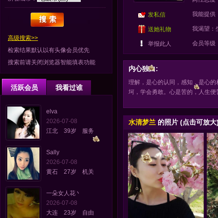
我能提供
发私信
我渴望：
送她礼物
高级搜索>>
会员等级
举报此人
检索结果默认以有头像会员优先
搜索前请关闭浏览器智能填表功能
内心独白:
理解，是心的认同，感知，是心的
活跃会员
我看过谁
坷，学会勇敢。心是苦的，人生便
elva
2026-07-08
水清梦兰
的照片 (点击可放大
江北 39岁 服务
Sally
2026-07-08
黄石 27岁 机关
一朵女人花丶
2026-07-08
大连 23岁 自由