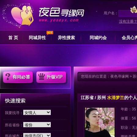
用户名：
没有注册
首 页
同城异性
异性搜索
同城约会
会员心
您现在的位置是：
夜色寻缘网
>
苏
江苏省 / 苏州
水清梦兰
的个人
年龄：35
我要找寻：
体重：56
所在省份：
职业：无
所在城市：
两性态度