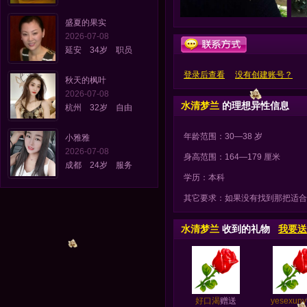
盛夏的果实
2026-07-08
延安 34岁 职员
登录后查看
没有创建账号？
秋天的枫叶
2026-07-08
水清梦兰
的理想异性信息
杭州 32岁 自由
年龄范围：30—38 岁
小雅雅
2026-07-08
身高范围：164—179 厘米
成都 24岁 服务
学历：本科
其它要求：如果没有找到那把适合我的
水清梦兰
收到的礼物
我要送
好口渴
赠送
yesexuny