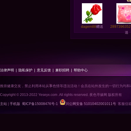
dagem88
赠送
2897396352
送
法律声明
|
隐私保护
|
意见反馈
|
兼职招聘
|
帮助中心
推崇健康交友，禁止利用本站从事色情等违法活动！会员在站外发生的一切行为均和
Copyright © 2013-2022 Yeseyx.com .All rights reserved. 夜色寻缘网 版权所有
主站
|
手机版
蜀ICP备15008476号-1
川公网安备 51010402001011号
客服信