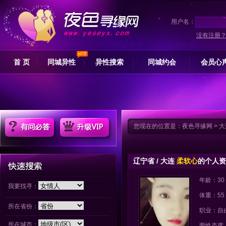
用户名：
没有注册
首 页
同城异性
异性搜索
同城约会
会员心
您现在的位置是：
夜色寻缘网
>
大
辽宁省 / 大连
柔软心
的个人资
年龄：30
我要找寻：
体重：55
所在省份：
职业：自
所在城市：
两性态度