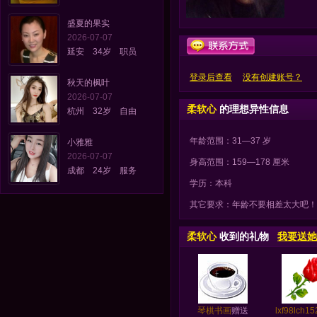
盛夏的果实
2026-07-07
延安 34岁 职员
登录后查看
没有创建账号？
秋天的枫叶
2026-07-07
柔软心
的理想异性信息
杭州 32岁 自由
年龄范围：31—37 岁
小雅雅
2026-07-07
身高范围：159—178 厘米
成都 24岁 服务
学历：本科
其它要求：年龄不要相差太大吧！
柔软心
收到的礼物
我要送她
琴棋书画
赠送
lxf98lch15