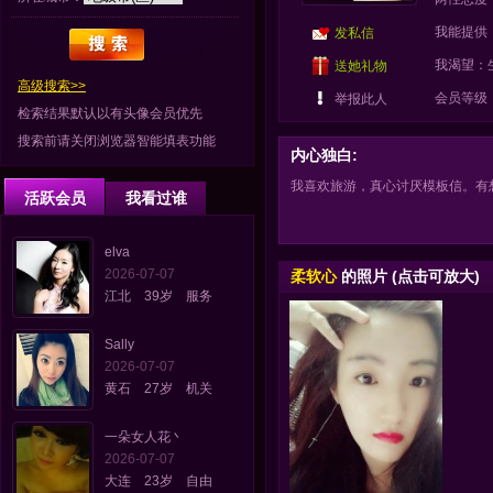
我能提供：
发私信
我渴望：
送她礼物
高级搜索>>
会员等级
举报此人
检索结果默认以有头像会员优先
搜索前请关闭浏览器智能填表功能
内心独白:
我喜欢旅游，真心讨厌模板信。有
活跃会员
我看过谁
elva
2026-07-07
柔软心
的照片 (点击可放大)
江北 39岁 服务
Sally
2026-07-07
黄石 27岁 机关
一朵女人花丶
2026-07-07
大连 23岁 自由