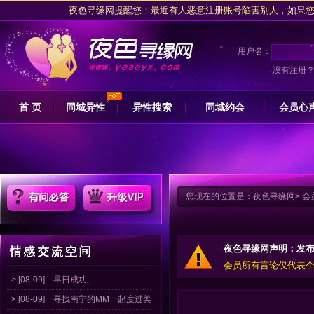
夜色寻缘网提醒您：最近有人恶意注册账号陷害别人，如果您是被注
夜色交友网坚决拥护网信办关于专项整治行动的措施，抵制任何卖淫
请注意收藏
夜色寻缘
用户名：
夜色寻缘网提醒广大会员朋友交友过程中，
没有注册
夜色寻缘网提醒您：最近有人恶意注册账号陷害别人，如果您是被注
首 页
同城异性
异性搜索
同城约会
会员心
夜色交友网坚决拥护网信办关于专项整治行动的措施，抵制任何卖淫
请注意收藏
夜色寻缘
您现在的位置是：
夜色寻缘网
>
会
夜色寻缘网声明：发
会员所有言论仅代表
> [08-09]
早日成功
> [08-09]
寻找南宁的MM一起度过美