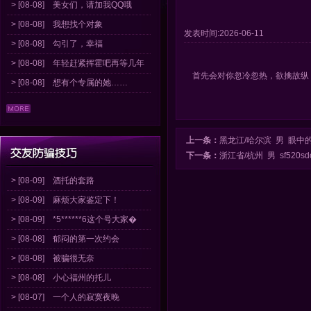
> [08-08]
美女们，请加我QQ哦
> [08-08]
我想找个对象
发表时间:2026-06-11
> [08-08]
勾引了，幸福
> [08-08]
年轻赶紧挥霍吧再等几年
首先会对你忽冷忽热，欲擒故纵
> [08-08]
想有个专属的她……
上一条：
黑龙江/哈尔滨 男 眼中
下一条：
浙江省/杭州 男 sf520sd
> [08-09]
酒托的套路
> [08-09]
麻烦大家鉴定下！
> [08-09]
*5******6这个号大家�
> [08-08]
郁闷的第一次约会
> [08-08]
被骗很无奈
> [08-08]
小心福州的托儿
> [08-07]
一个人的寂寞夜晚