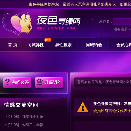
夜色寻缘网提醒您：最近有人恶意注册账号陷害别人，如果您是被注
夜色交友网坚决拥护网信办关于专项整治行动的措施，抵制任何卖淫
请注意收藏
夜色寻缘
用户名：
夜色寻缘网提醒广大会员朋友交友过程中，
没有注册
夜色寻缘网提醒您：最近有人恶意注册账号陷害别人，如果您是被注
首 页
同城异性
异性搜索
同城约会
会员心
夜色交友网坚决拥护网信办关于专项整治行动的措施，抵制任何卖淫
请注意收藏
夜色寻缘
您现在的位置是：
夜色寻缘网
>
会
夜色寻缘网声明：发
会员所有言论仅代表
> [08-08]
我想找个对象
> [08-08]
勾引了，幸福