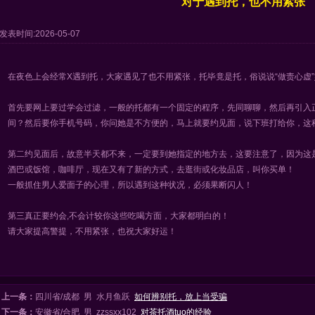
对于遇到托，也不用紧张
发表时间:2026-05-07
在夜色上会经常X遇到托，大家遇见了也不用紧张，托毕竟是托，俗说说“做责心虚
首先要网上要过学会过滤，一般的托都有一个固定的程序，先同聊聊，然后再引入
间？然后要你手机号码，你问她是不方便的，马上就要约见面，说下班打给你，这
第二约见面后，故意半天都不来，一定要到她指定的地方去，这要注意了，因为这
酒巴或饭馆，咖啡厅，现在又有了新的方式，去逛街或化妆品店，叫你买单！
一般抓住男人爱面子的心理，所以遇到这种状况，必须果断闪人！
第三真正要约会,不会计较你这些吃喝方面，大家都明白的！
请大家提高警提，不用紧张，也祝大家好运！
上一条：
四川省/成都 男 水月鱼跃
如何辨别托，放上当受骗
下一条：
安徽省/合肥 男 zzssxx102
对茶托酒tuo的经验