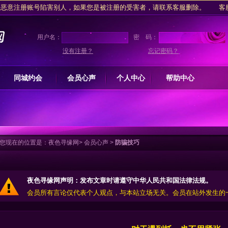
意注册账号陷害别人，如果您是被注册的受害者，请联系客服删除。 客服邮箱: yes
整治行动的措施，抵制任何卖淫嫖娼酒托诈骗等行为，请广大用户监督，共同
请注意收藏
夜色寻缘网
,下次回来更方便，我们期待为您服务!
用户名：
密 码：
提醒广大会员朋友交友过程中，须保持谨慎理性，增强防范意识，避免产生经济
没有注册？
忘记密码？
意注册账号陷害别人，如果您是被注册的受害者，请联系客服删除。 客服邮箱: yes
同城约会
会员心声
个人中心
帮助中心
整治行动的措施，抵制任何卖淫嫖娼酒托诈骗等行为，请广大用户监督，共同
请注意收藏
夜色寻缘网
,下次回来更方便，我们期待为您服务!
您现在的位置是：
夜色寻缘网
>
会员心声
>
防骗技巧
夜色寻缘网声明：发布文章时请遵守中华人民共和国法律法规。
会员所有言论仅代表个人观点，与本站立场无关。会员在站外发生的