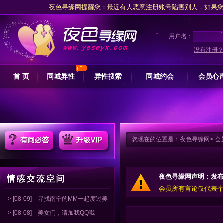
夜色寻缘网提醒您：最近有人恶意注册账号陷害别人，如果您是被注
夜色交友网坚决拥护网信办关于专项整治行动的措施，抵制任何卖淫
请注意收藏
夜色寻缘
用户名：
夜色寻缘网提醒广大会员朋友交友过程中，
没有注册
夜色寻缘网提醒您：最近有人恶意注册账号陷害别人，如果您是被注
首 页
同城异性
异性搜索
同城约会
会员心
夜色交友网坚决拥护网信办关于专项整治行动的措施，抵制任何卖淫
请注意收藏
夜色寻缘
您现在的位置是：
夜色寻缘网
>
会
夜色寻缘网声明：发
会员所有言论仅代表
> [08-09]
寻找南宁的MM一起度过美
> [08-08]
美女们，请加我QQ哦