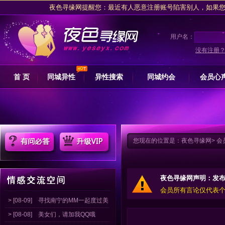
夜色寻缘网提醒您：最近有人恶意注册账号陷害别人，如果您是被注
夜色交友网坚决拥护网信办关于专项整治行动的措施，抵制任何卖淫
请注意收藏
夜色寻缘
用户名：
夜色寻缘网提醒广大会员朋友交友过程中，
没有注册
夜色寻缘网提醒您：最近有人恶意注册账号陷害别人，如果您是被注
首 页
同城异性
异性搜索
同城约会
会员心
夜色交友网坚决拥护网信办关于专项整治行动的措施，抵制任何卖淫
请注意收藏
夜色寻缘
您现在的位置是：
夜色寻缘网
>
会
夜色寻缘网声明：发
会员所有言论仅代表
> [08-09]
寻找南宁的MM一起度过美
> [08-08]
美女们，请加我QQ哦