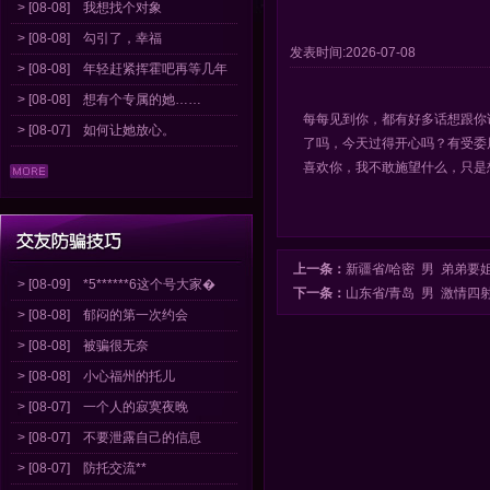
> [08-08]
我想找个对象
> [08-08]
勾引了，幸福
发表时间:2026-07-08
> [08-08]
年轻赶紧挥霍吧再等几年
> [08-08]
想有个专属的她……
每每见到你，都有好多话想跟你
> [08-07]
如何让她放心。
了吗，今天过得开心吗？有受委
喜欢你，我不敢施望什么，只是
上一条：
新疆省/哈密 男 弟弟
> [08-09]
*5******6这个号大家�
下一条：
山东省/青岛 男 激情四射
> [08-08]
郁闷的第一次约会
> [08-08]
被骗很无奈
> [08-08]
小心福州的托儿
> [08-07]
一个人的寂寞夜晚
> [08-07]
不要泄露自己的信息
> [08-07]
防托交流**