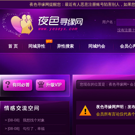
夜色寻缘网提醒您：最近有人恶意注册账号陷害别人，如果您是被注
夜色交友网坚决拥护网信办关于专项整治行动的措施，抵制任何卖淫
请注意收藏
夜色寻缘
用户名：
夜色寻缘网提醒广大会员朋友交友过程中，
没有注册
夜色寻缘网提醒您：最近有人恶意注册账号陷害别人，如果您是被注
首 页
同城异性
异性搜索
同城约会
会员心
夜色交友网坚决拥护网信办关于专项整治行动的措施，抵制任何卖淫
请注意收藏
夜色寻缘
您现在的位置是：
夜色寻缘网
>
会
夜色寻缘网声明：发
会员所有言论仅代表
> [08-08]
我想找个对象
> [08-08]
勾引了，幸福