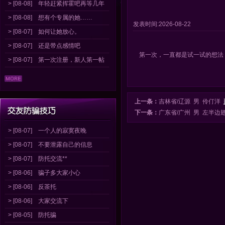
> [08-08]
年轻赶紧挥霍吧再等几年
> [08-08]
想有个专属的她……
发表时间:2026-08-22
> [08-07]
如何让她放心。
> [08-07]
还是带点感情吧
第一次，一直都是试一试的想法
> [08-07]
第一次注册，新人第一帖
上一条：
吉林省/辽源 男 伶仃洋
下一条：
广东省/广州 男 左半边
> [08-07]
一个人的寂寞夜晚
> [08-07]
不要泄露自己的信息
> [08-07]
防托交流**
> [08-06]
骗子多大家小心
> [08-06]
反茶托
> [08-06]
大家交流下
> [08-05]
防托骗