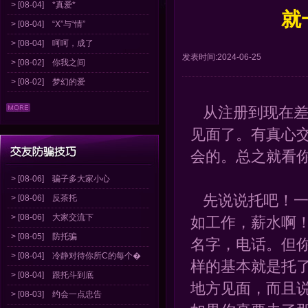
> [08-04]
*真爱*
就
> [08-04]
“X”与“情”
> [08-04]
呵呵，成了
发表时间:2024-06-25
> [08-02]
你我之间
> [08-02]
梦幻的爱
从注册到现在差
见面了。有真心
会的。总之就看
> [08-06]
骗子多大家小心
先说说托吧！一
> [08-06]
反茶托
> [08-06]
大家交流下
如工作，薪水啊
> [08-05]
防托骗
名字，电话。但
> [08-04]
冷静对待你所C的每个�
样的基本就是托
> [08-04]
跟托斗到底
地方见面，而且
> [08-03]
约会一点忠告