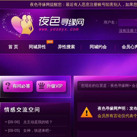
夜色寻缘网提醒您：最近有人恶意注册账号陷害别人，如果您是被注
夜色交友网坚决拥护网信办关于专项整治行动的措施，抵制任何卖淫
请注意收藏
夜色寻缘
用户名：
夜色寻缘网提醒广大会员朋友交友过程中，
没有注册
夜色寻缘网提醒您：最近有人恶意注册账号陷害别人，如果您是被注
首 页
同城异性
异性搜索
同城约会
会员心
夜色交友网坚决拥护网信办关于专项整治行动的措施，抵制任何卖淫
请注意收藏
夜色寻缘
您现在的位置是：
夜色寻缘网
>
会
夜色寻缘网声明：发
会员所有言论仅代表
> [08-06]
太主动是我的错？
> [08-05]
女神，快进来吧~