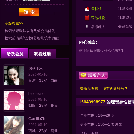
我能提供：
发私信
我渴望：-
送他礼物
高级搜索>>
会员等级
举报此人
检索结果默认以有头像会员优先
搜索前请关闭浏览器智能填表功能
内心独白:
这个家伙很懒，什么也没写!
活跃会员
我看过谁
深秋小米
2026-05-16
黄浦 31岁 自由
登录后查看
没有创建账号？
bluestone
2026-05-16
15048998977
的理想异性信
朝阳 25岁 职员
年龄范围：18—28 岁
CamilleZh
身高范围：150—170 厘米
2026-05-16
西城 27岁 商业
学历：不限