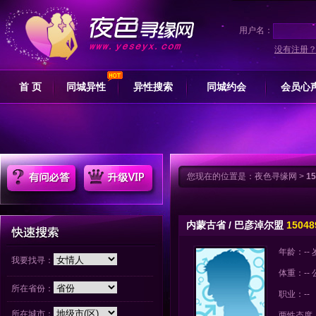
用户名：
没有注册
首 页
同城异性
异性搜索
同城约会
会员心
您现在的位置是：
夜色寻缘网
>
1
内蒙古省 / 巴彦淖尔盟
15048
年龄：-- 
我要找寻：
体重：--
所在省份：
职业：--
所在城市：
两性态度：