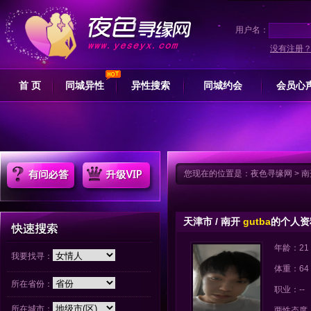
用户名：
没有注册
首 页
同城异性
异性搜索
同城约会
会员心
您现在的位置是：
夜色寻缘网
>
南
天津市 / 南开
gutba
的个人资
年龄：21
我要找寻：
体重：64
所在省份：
职业：--
所在城市：
两性态度