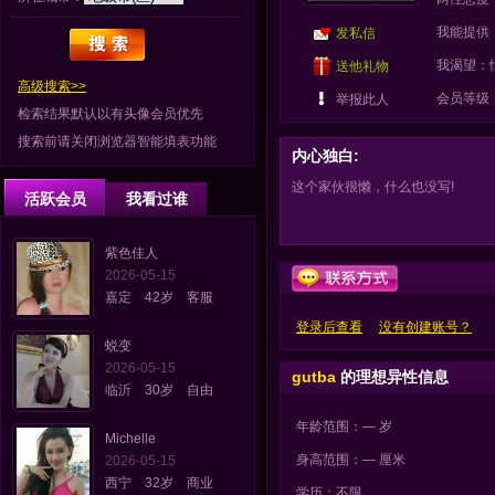
我能提供
发私信
我渴望：
送他礼物
高级搜索>>
会员等级
举报此人
检索结果默认以有头像会员优先
搜索前请关闭浏览器智能填表功能
内心独白:
这个家伙很懒，什么也没写!
活跃会员
我看过谁
紫色佳人
2026-05-15
嘉定 42岁 客服
登录后查看
没有创建账号？
蜕变
2026-05-15
gutba
的理想异性信息
临沂 30岁 自由
年龄范围：— 岁
Michelle
身高范围：— 厘米
2026-05-15
西宁 32岁 商业
学历：不限